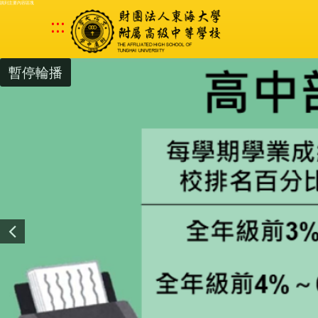
跳到主要內容區塊
:::
暫停輪播