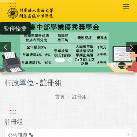
:::
跳到主要內容區塊
Togg
navi
暫停輪播
行政單位 -
註冊組
首頁
註冊組
:::
註冊組
公告訊息