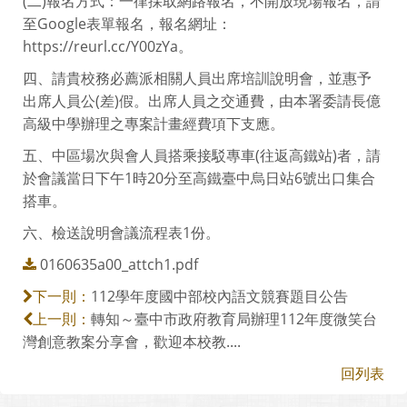
(二)報名方式：一律採取網路報名，不開放現場報名，請
至Google表單報名，報名網址：
https://reurl.cc/Y00zYa。
四、請貴校務必薦派相關人員出席培訓說明會，並惠予
出席人員公(差)假。出席人員之交通費，由本署委請長億
高級中學辦理之專案計畫經費項下支應。
五、中區場次與會人員搭乘接駁專車(往返高鐵站)者，請
於會議當日下午1時20分至高鐵臺中烏日站6號出口集合
搭車。
六、檢送說明會議流程表1份。
0160635a00_attch1.pdf
112學年度國中部校內語文競賽題目公告
下一則：
轉知～臺中市政府教育局辦理112年度微笑台
上一則：
灣創意教案分享會，歡迎本校教....
回列表