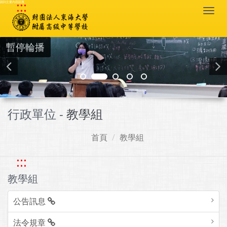
:::
跳到主要內容區塊
Togg
navi
暫停輪播
行政單位 -
教學組
首頁
教學組
:::
教學組
公告訊息
法令規章