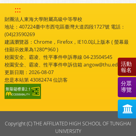
:::
財團法人東海大學附屬高級中等學校
地址：407224臺中市西屯區臺灣大道四段1727號 電話：
(04)23590269
建議瀏覽器：Chrome，Firefox，IE10.0以上版本 ( 螢幕最
佳顯示效果為1280*960 )
校園安全、霸凌、性平事件申訴專線 04-23504545
活動
校園安全、霸凌、性平事件申訴信箱 angow@thu.edu.tw
報名
更新日期：2026-08-07
您是本站第
43082474
位訪客
分眾
導覽
Copyright (C) THE AFFILIATED HIGH SCHOOL OF TUNGHAI
UNIVERSITY