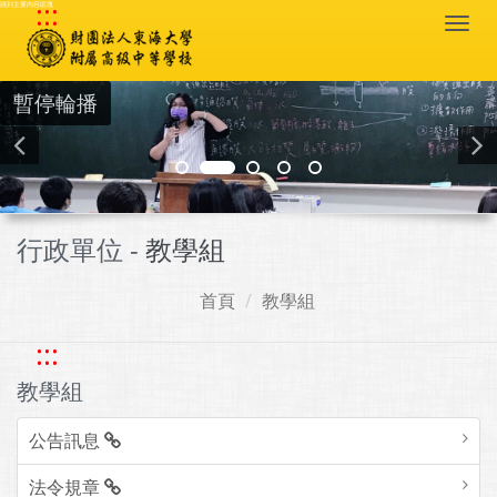
:::
跳到主要內容區塊
Togg
navi
暫停輪播
行政單位 -
教學組
首頁
教學組
:::
教學組
公告訊息
法令規章