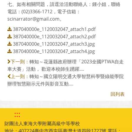
七、如有相關問題，請逕洽活動聯絡人：鍾小姐，聯絡
電話：(02)3366-1712，電子信箱：
scinarrator@gmail.com。
387040000e_1120032047_attach1.pdf
387040000e_1120032047_attach2.pdf
387040000e_1120032047_attach3.jpg
387040000e_1120032047_attach4.jpg
轉知～花蓮縣政府辦理「2023全國PTWA自走
下一則：
車大賽」活動， 歡迎本校師生踴躍....
轉知～國立陽明交通大學智慧科學暨綠能學院
上一則：
辦理智慧顯示元件與影音互動....
回列表
:::
財團法人東海大學附屬高級中等學校
地址：407224臺中市西屯區臺灣大道四段1727號 電話：