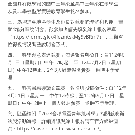
全國具有效學籍的國中三年級至高中三年級在學學生，
以及非學校型態實驗教育學生報名參加。
三、為增進各地區學生及師長對競賽的理解和興趣，籌
辦4場分區說明會。欲參加者請先填妥線上報名表單
（https://forms.gle/XJfezmtskMg9vBRm7），主辦單
位得視情況調整說明會形式。
四、「科學創意表達競賽」海選報名與徵件：自112年6
月1日（星期四）中午12時起，至112年7月2日（星期
日）中午12時止，2至3人組隊報名參賽，逾時不予受
理。
五、「科普書籍導讀文競賽」報名與投稿徵件：自112年
8月21日（星期一）中午12時起，至112年9月17日（星
期日）中午12時止，個人報名參賽，逾時不予受理。
六、隨函檢附「2023台積電盃青年尬科學」相關競賽辦
法與活動海報，詳細資訊與線上報名請至官方網站查
詢：https://case.ntu.edu.tw/scinarrator/。