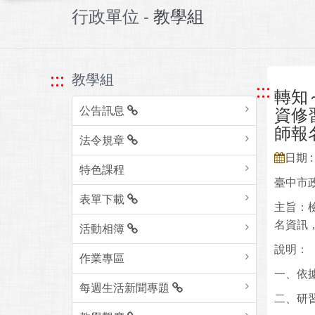
行政單位 -
教學組
:::
教學組
:::
轉知
公告訊息
資修
師報
法令規章
日期 : 
特色課程
臺中市
表單下載
主旨：
名資訊
活動相簿
說明：
作業專區
一、依據
每週生活新聞專題
二、研