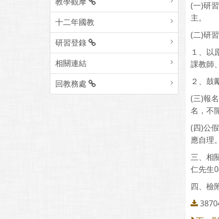
教學觀摩
(一)
主。
十二年國教
(二)研
研習登錄
１、以
相關連結
課教師
２、鼓
回教務處
(三)
名，不
(四)
應自理
三、相
仁先生04
四、檢
3870