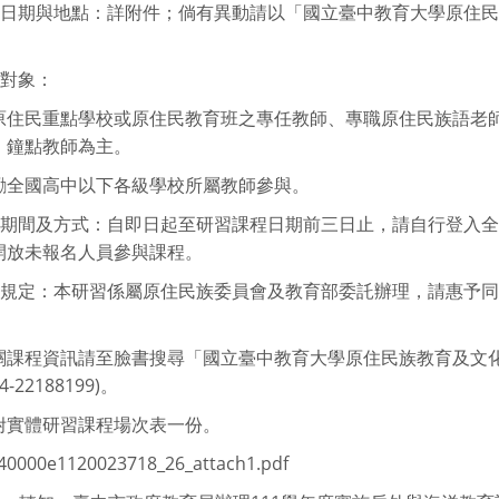
研習日期與地點：詳附件；倘有異動請以「國立臺中教育大學原住
習對象：
原住民重點學校或原住民教育班之專任教師、專職原住民族語老
、鐘點教師為主。
勵全國高中以下各級學校所屬教師參與。
報名期間及方式：自即日起至研習課程日期前三日止，請自行登入
開放未報名人員參與課程。
公假規定：本研習係屬原住民族委員會及教育部委託辦理，請惠予
。
關課程資訊請至臉書搜尋「國立臺中教育大學原住民族教育及文化
-22188199)。
附實體研習課程場次表一份。
40000e1120023718_26_attach1.pdf