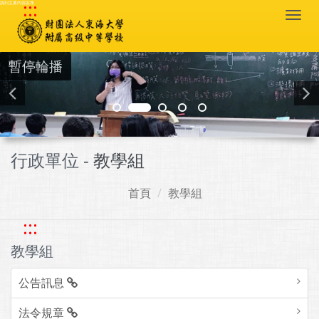
:::
跳到主要內容區塊
Togg
navi
暫停輪播
行政單位 -
教學組
首頁
教學組
:::
教學組
公告訊息
法令規章