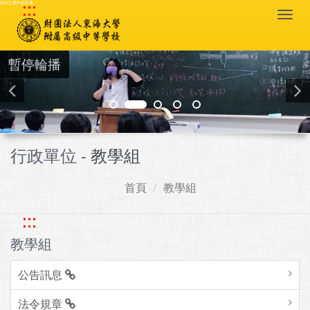
:::
跳到主要內容區塊
Togg
navi
暫停輪播
行政單位 -
教學組
首頁
教學組
:::
教學組
公告訊息
法令規章