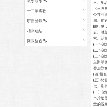
教學觀摩
三、配
《三哩
十二年國教
公共討
四、前
研習登錄
開行動
相關連結
五、誠
六、活
回教務處
(一)
(二)活
(三)
主辦單
參加對
(四)報名網
(五)
七、影
(一)《
本片追
量的視