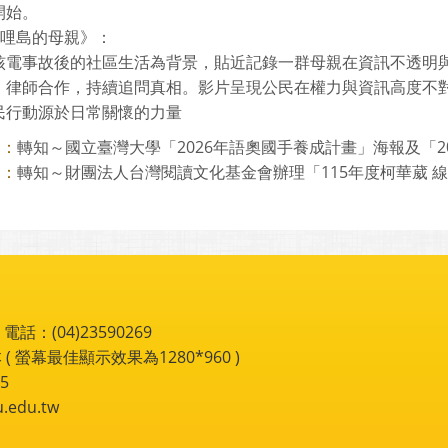
開始。
三哩島的母親》：
核電事故後的社區生活為背景，貼近記錄一群母親在資訊不透明
、律師合作，持續追問真相。影片呈現公民在權力與資訊高度不
民行動源於日常關懷的力量
轉知～國立臺灣大學「2026年語奧國手養成計畫」海報及「202
則：
轉知～財團法人台灣閱讀文化基金會辦理「115年度柯華葳 線上
則：
：(04)23590269
 ( 螢幕最佳顯示效果為1280*960 )
5
du.tw