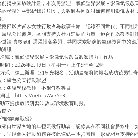
合前揭校園放映計畫，本次另辦理「氣候臨界影展－影像氣候教
島的母親》兩部紀錄片片段，與教師共同探討如何運用影像素材
論。
述兩部影片皆以女性行動者為敘事主軸，記錄不同世代、不同社
，展現公民參與、互相支持與社群連結的力量，適合作為教學討
摯邀請 貴校教師踴躍報名參與，共同探索影像於氣候教育中的應
動資訊：
活動名稱：氣候臨界影展－影像氣候教育教師培力工作坊
動時間：2026年2月9日（星期一）上午9時至12時
活動方式：線上辦理（須事先報名，活動連結將於報名成功後另行
位：綠色公民行動聯盟
象：各級學校教師，不限任教科目
址：https://neti.cc/ArxYERL
本活動不提供教師研習時數或環境教育時數。
片簡介：
她們的氣候戰役》：
蹤來自世界各地的年輕氣候行動者，記錄其在不同社會脈絡中，
角，呈現個人行動如何在彼此連結中逐步累積，形成相互支持的