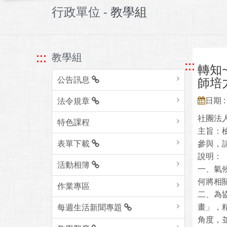
行政單位 -
教學組
:::
教學組
:::
轉知
公告訊息
師培
日期 : 
法令規章
社團法
特色課程
主旨：
表單下載
參與，
說明：
活動相簿
一、氣
何將相
作業專區
二、為
畫」，
每週生活新聞專題
角度，