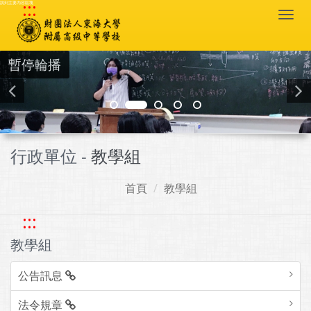
:::
跳到主要內容區塊
Togg
navi
暫停輪播
行政單位 -
教學組
首頁
教學組
:::
教學組
公告訊息
法令規章