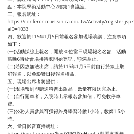
點：本院學術活動中心2樓第1會議室。
三、報名網址：
https://conference.iis.sinica.edu.tw/Activity/register.jsp?
aID=1033
四、歡迎於115年1月5日前報名參加現場演講，注意事項
如下：
(一)活動採線上報名，開放30位當日現場報名名額，活動
當晚6時於會場接待處開始登記，額滿為止。
(二)若因故無法出席，請於115年1月5日前自行於線上取
消報名，以免影響日後報名權益。
五、現場出席者將提供：
(一)現場報到即贈送科普出版品，數量有限送完為止。
(二)自行開車者，入院時出示報名參加信，可免收停車
費。
(三)公務人員參與可獲得終身學習時數1小時，教師1.5小
時。
六、當日影音直播網址：
https://youtube.com/live/XPB1fSpHrmI（觀看直播無