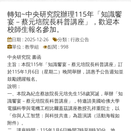
轉知~中央研究院辦理115年「知識饗
宴－蔡元培院長科普講座」，歡迎本
校師生報名參加。
日期 : 2025-12-26
分類 : 行政公告
單位 : 教學組
點閱 : 998
中央研究院 書函
主旨：本院115年「知識饗宴－蔡元培院長科普講座」訂
於115年1月6日（星期二）晚間舉辦，請惠予公告週知並
鼓勵踴躍報名。
說明：
一、本院為紀念蔡故院長元培先生158歲冥誕，舉辦「知
識饗宴－蔡元培院長科普講座」，特邀請美國哈佛大學
電腦科學與電機工程比爾蓋茲講座教授孔祥重院士，以
「你與人工智慧：與科技共進」為題演講（活動海報如
附件）。
二、講座時間：115年1月6日晚間7時至8時30分，地