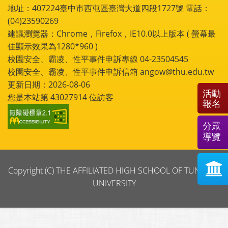
地址：407224臺中市西屯區臺灣大道四段1727號 電話：
(04)23590269
建議瀏覽器：Chrome，Firefox，IE10.0以上版本 ( 螢幕最
佳顯示效果為1280*960 )
校園安全、霸凌、性平事件申訴專線 04-23504545
校園安全、霸凌、性平事件申訴信箱 angow@thu.edu.tw
更新日期：2026-08-06
活動
您是本站第
43027914
位訪客
報名
分眾
導覽
Copyright (C) THE AFFILIATED HIGH SCHOOL OF TUNGHAI
UNIVERSITY