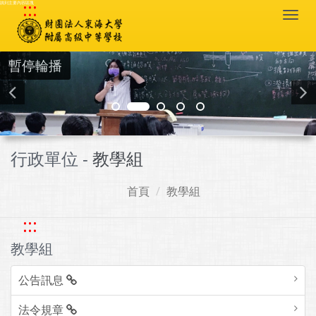
:::
跳到主要內容區塊
Togg
navi
暫停輪播
行政單位 -
教學組
首頁
教學組
:::
教學組
公告訊息
法令規章