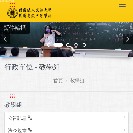
:::
跳到主要內容區塊
Togg
navi
暫停輪播
行政單位 -
教學組
首頁
教學組
:::
教學組
公告訊息
法令規章