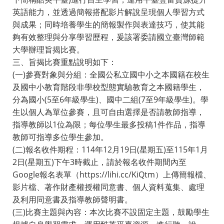
英語能力，並透過簡報搭配影片解說呈現個人學習方式
與成果；同時培養學生的簡報製作與表達技巧，使其能
夠有效整理與分享學習歷程，爰該署委請國立臺灣師範
大學辦理旨揭比賽。
三、旨揭比賽重點說明如下：
(一)參賽對象與分組：全國公私立國中小之本國籍在校生
及國中小教育階段非學校型態實驗教育之本國籍學生，
分為國小(5至6年級學生)、國中二組(7至9年級學生)。學
生以個人為單位參賽，且可自由選擇是否請教師指導，
指導教師以1位為限；每位學生最多投稿1件作品，指導
教師可指導多位學生參加。
(二)報名收件期程：114年12月19日(星期五)至115年1月
2日(星期五)下午3時截止，請於報名收件期間內至
Google報名表單（https://lihi.cc/KiQtm）上傳簡報檔、
影片檔、著作財產權授權同意書、個人資料蒐集、處理
及利用同意書及指導教師聲明書。
(三)比賽主題與內容：本次比賽不設固定主題，鼓勵學生