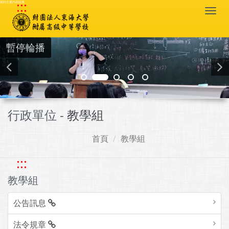
:::
跳到主要內容區塊
Togg
navi
暫停輪播
行政單位 -
教學組
首頁
教學組
:::
教學組
公告訊息
法令規章