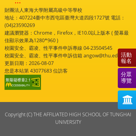
:::
財團法人東海大學附屬高級中等學校
地址：407224臺中市西屯區臺灣大道四段1727號 電話：
(04)23590269
建議瀏覽器：Chrome，Firefox，IE10.0以上版本 ( 螢幕最
佳顯示效果為1280*960 )
校園安全、霸凌、性平事件申訴專線 04-23504545
活動
校園安全、霸凌、性平事件申訴信箱 angow@thu.edu.tw
報名
更新日期：2026-08-07
您是本站第
43077683
位訪客
分眾
導覽
Copyright (C) THE AFFILIATED HIGH SCHOOL OF TUNGHAI
UNIVERSITY