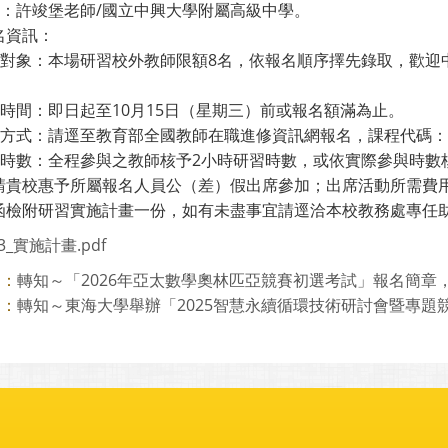
講師：許竣堡老師/國立中興大學附屬高級中學。
名資訊：
研習對象：本場研習校外教師限額8名，依報名順序擇先錄取，歡
。
名時間：即日起至10月15日（星期三）前或報名額滿為止。
名方式：請逕至教育部全國教師在職進修資訊網報名，課程代碼：52
研習時數：全程參與之教師核予2小時研習時數，或依實際參與時數
請貴校惠予所屬報名人員公（差）假出席參加；出席活動所需費
檢附研習實施計畫一份，如有未盡事宜請逕洽本校教務處專任助理（電
33_實施計畫.pdf
轉知～「2026年亞太數學奧林匹亞競賽初選考試」報名簡章，歡
則：
轉知～東海大學舉辦「2025智慧永續循環技術研討會暨專題競賽
則：