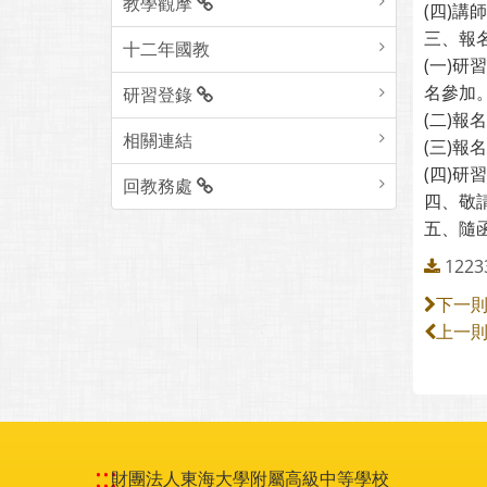
教學觀摩
(四)
三、報
十二年國教
(一)
名參加
研習登錄
(二)報
相關連結
(三)報
(四)
回教務處
四、敬
五、隨函
122
下一
上一
:::
財團法人東海大學附屬高級中等學校