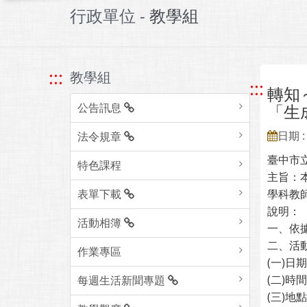
行政單位 -
教學組
:::
教學組
:::
轉知
公告訊息
「生
日期 : 
法令規章
臺中市
特色課程
主旨：
表單下載
學科教
說明：
活動相簿
一、依
二、活
作業專區
(一)日
(二)時
每週生活新聞專題
(三)地