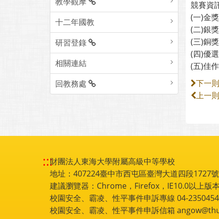
教學觀摩
競賽資
(一)金
十二年國教
(二)銀
(三)銅
研習登錄
(四)優
相關連結
(五)佳
回教務處
下一
上一
:::
財團法人東海大學附屬高級中等學校
地址：407224臺中市西屯區臺灣大道四段1727號 電話
建議瀏覽器：Chrome，Firefox，IE10.0以上版本
校園安全、霸凌、性平事件申訴專線 04-2350454
校園安全、霸凌、性平事件申訴信箱 angow@thu.e