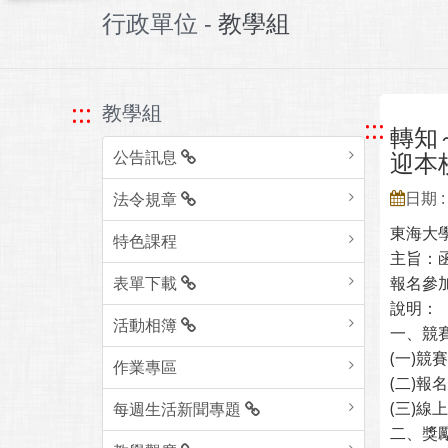
行政單位 -
教學組
:::
教學組
:::
轉知
公告訊息
迎本
日期 : 
法令規章
東海大學
特色課程
主旨：
表單下載
報名參
說明：
活動相簿
一、競
(一)競
作業專區
(二)報
(三)線上報
每週生活新聞專題
二、獎