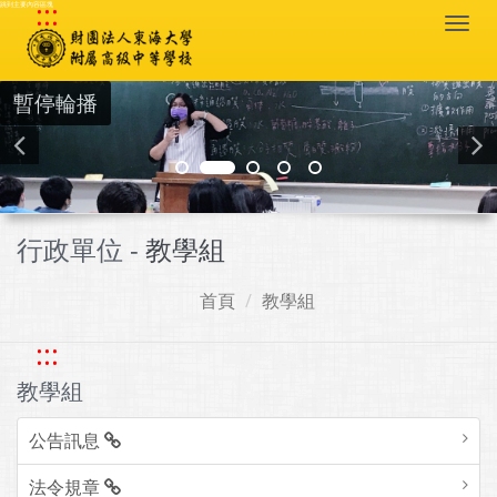
:::
跳到主要內容區塊
Togg
navi
暫停輪播
行政單位 -
教學組
首頁
教學組
:::
教學組
公告訊息
法令規章