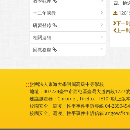
教學觀摩
四、檢
十二年國教
1201
下一
研習登錄
上一
相關連結
回教務處
:::
財團法人東海大學附屬高級中等學校
地址：407224臺中市西屯區臺灣大道四段1727號 電話
建議瀏覽器：Chrome，Firefox，IE10.0以上版本
校園安全、霸凌、性平事件申訴專線 04-2350454
校園安全、霸凌、性平事件申訴信箱 angow@thu.e