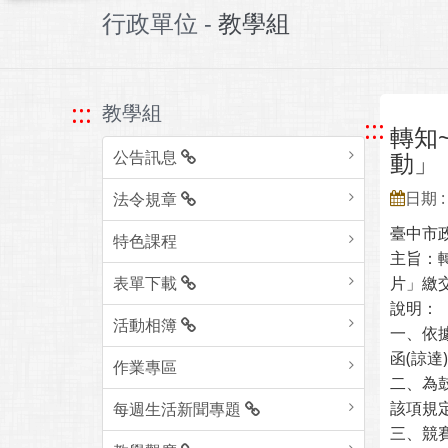
行政單位 -
教學組
:::
教學組
:::
轉知
公告訊息
動」
日期 : 
法令規章
臺中市
特色課程
主旨：
表單下載
片」繳
說明：
活動相簿
一、依據
函(諒達
作業專區
二、為
該項規
每週生活新聞專題
三、競