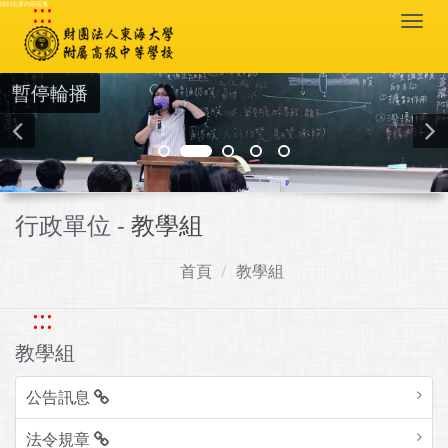
:::
跳到主要內容區塊
Togg
navi
暫停輪播
行政單位 -
教學組
首頁
教學組
:::
教學組
公告訊息
法令規章