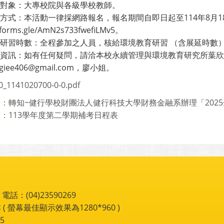
參加對象：大專校院與各級學校教師。
報名方式：本活動一律採網路報名，報名期間自即日起至114年8月
//forms.gle/AmN2s733fwefiLMv5。
教師研習時數：全程參加之人員，核給環境教育研習 （含展延時數
絡資訊：如有任何疑問，請洽本校永續管理與環境教育研究所葉欣誠教
ugiee406@gmail.com，廖小姐。
0_1141020700-0-0.pdf
轉知~健行學校財團法人健行科技大學財務金融系辦理「2025全
則：
113學年度第二學期補考日程表
則：
：(04)23590269
 ( 螢幕最佳顯示效果為1280*960 )
5