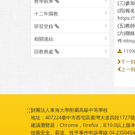
教學觀摩
(三)
(四)
十二年國教
https:
(五)
研習登錄
(六)聯
相關連結
件:ntn
1199
回教務處
下一
上一
:::
財團法人東海大學附屬高級中等學校
地址：407224臺中市西屯區臺灣大道四段1727號 電話
建議瀏覽器：Chrome，Firefox，IE10.0以上版本
校園安全、霸凌、性平事件申訴專線 04-2350454