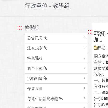
行政單位 -
教學組
:::
教學組
:::
轉知
公告訊息
加。
日期 : 
法令規章
國立臺
特色課程
主旨：
表單下載
活動簡
說明：
活動相簿
一、旨
入課程
作業專區
二、講
(一)時間
每週生活新聞專題
(二)辦