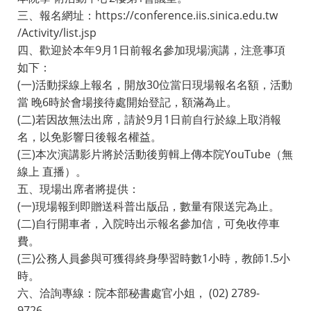
三、報名網址：https://conference.iis.sinica.edu.tw
/Activity/list.jsp
四、歡迎於本年9月1日前報名參加現場演講，注意事項
如下：
(一)活動採線上報名，開放30位當日現場報名名額，活動
當 晚6時於會場接待處開始登記，額滿為止。
(二)若因故無法出席，請於9月1日前自行於線上取消報
名，以免影響日後報名權益。
(三)本次演講影片將於活動後剪輯上傳本院YouTube（無
線上 直播）。
五、現場出席者將提供：
(一)現場報到即贈送科普出版品，數量有限送完為止。
(二)自行開車者，入院時出示報名參加信，可免收停車
費。
(三)公務人員參與可獲得終身學習時數1小時，教師1.5小
時。
六、洽詢專線：院本部秘書處官小姐， (02) 2789-
9726。