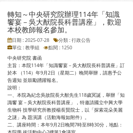
轉知～中央研究院辦理114年「知識
饗宴－吳大猷院長科普講座」，歡迎
本校教師報名參加。
日期 : 2025-07-28
分類 : 行政公告
單位 : 教學組
點閱 : 1250
中央研究院 書函
主旨：本院114年「知識饗宴－吳大猷院長科普講座」訂
於本 （114）年9月2日（星期二）晚間舉辦，請惠予公
告週知 並鼓勵踴躍報名。
說明：
一、本院為紀念吳故院長大猷先生118歲冥誕，舉辦「知
識饗 宴－吳大猷院長科普講座」，特邀請國立中興大學
生物科 技學研究所教授楊長賢院士，以「探索花朵美麗
之謎」為 題演講（活動海報如附件）。
二、講座時間：本年9月2日晚間7時至8時30分，地點：
本院學 術活動中心2樓第1會議室。