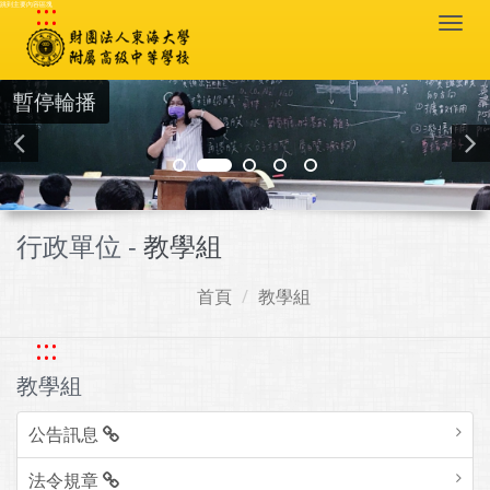
:::
跳到主要內容區塊
Togg
navi
暫停輪播
行政單位 -
教學組
首頁
教學組
:::
教學組
公告訊息
法令規章