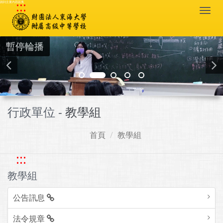
:::
跳到主要內容區塊
Togg
navi
暫停輪播
行政單位 -
教學組
首頁
教學組
:::
教學組
公告訊息
法令規章