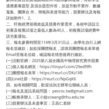
適應素養題型 及混合題型作答，並提升動手實作、數據
蒐集、團隊合 作、簡報與表達等能力，競賽辦法及海報
詳如附件1、2。
二、盱衡經濟規模效益及競賽作業需求，各校申請設立
初賽及複賽試場之最低人數為40人，初複賽試場經費申
請另案通知。
三、報名參賽時間至114年3月31日止，由學生自行上網
報名並繳款；如欲採團體報名，請填寫團體報名表單後
Email至報名信箱，確認報名情形後再行繳款。
(一)活動官網：2025第八屆全國高中物理探究實作競賽
(二)個人報名網頁：https://tinyurl.com/29edf9fh
(三)團體報名表單：https://reurl.cc/DKz1XR
(四)Line社群：https://reurl.cc/NpGqK6
四、如有相關問題，歡迎洽詢主辦單位聯絡人員：
(一)報名及資訊系統問題： pesroc.tw@gmail.com
(二)帳務承辦人：王小姐scwang@thu.edu.tw
(三)競賽辦法及未盡事宜：王昌仁老師