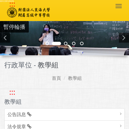
:::
跳到主要內容區塊
Togg
navi
暫停輪播
行政單位 -
教學組
首頁
教學組
:::
教學組
公告訊息
法令規章