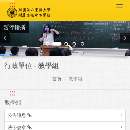
:::
跳到主要內容區塊
Togg
navi
暫停輪播
行政單位 -
教學組
首頁
教學組
:::
教學組
公告訊息
法令規章