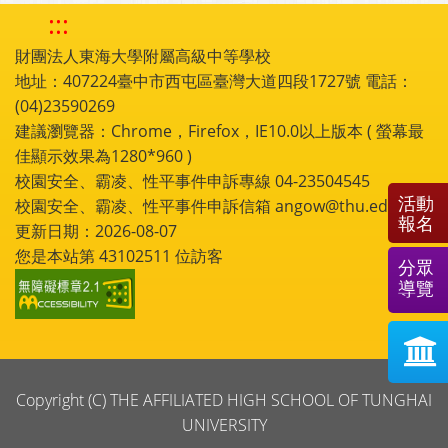
:::
財團法人東海大學附屬高級中等學校
地址：407224臺中市西屯區臺灣大道四段1727號 電話：
(04)23590269
建議瀏覽器：Chrome，Firefox，IE10.0以上版本 ( 螢幕最
佳顯示效果為1280*960 )
校園安全、霸凌、性平事件申訴專線 04-23504545
活動
校園安全、霸凌、性平事件申訴信箱 angow@thu.edu.tw
報名
更新日期：2026-08-07
您是本站第
43102511
位訪客
分眾
導覽
Copyright (C) THE AFFILIATED HIGH SCHOOL OF TUNGHAI
UNIVERSITY