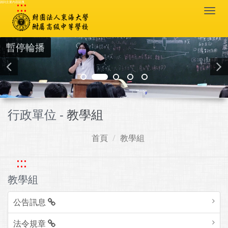
:::
跳到主要內容區塊
Togg
navi
暫停輪播
行政單位 -
教學組
首頁
教學組
:::
教學組
公告訊息
法令規章