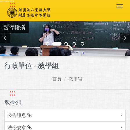
:::
跳到主要內容區塊
Togg
navi
暫停輪播
行政單位 -
教學組
首頁
教學組
:::
教學組
公告訊息
法令規章