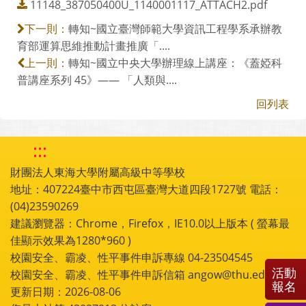
11148_387050400U_1140001117_ATTACH2.pdf
轉知~國立臺灣師範大學資訊工程學系承辦教
下一則：
育部運算思維推動計畫推廣「....
轉知~國立中央大學辦理線上講座：《蓋婭科
上一則：
普講座系列 45》—— 「人類與....
回列表
:::
財團法人東海大學附屬高級中等學校
地址：407224臺中市西屯區臺灣大道四段1727號 電話：
(04)23590269
建議瀏覽器：Chrome，Firefox，IE10.0以上版本 ( 螢幕最
佳顯示效果為1280*960 )
校園安全、霸凌、性平事件申訴專線 04-23504545
活動
校園安全、霸凌、性平事件申訴信箱 angow@thu.edu.tw
報名
更新日期：2026-08-06