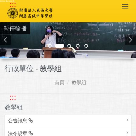
:::
跳到主要內容區塊
Togg
navi
暫停輪播
行政單位 -
教學組
首頁
教學組
:::
教學組
公告訊息
法令規章