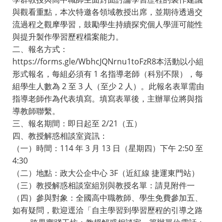
與觀看重點，本次特邀各領域教授出席，並期待透過交
流過程之觀摩學習，鼓勵學生持續探究個人學涯可能性
與提升製作學習歷程檔案能力。
二、報名方式：
https://forms.gle/WbhcJQNrnu1toFzR8本活動以小組
形式報名，每組必須有 1 名指導老師（科別不限），每
組學生人數為 2 至 3 人（至少 2 人）。此報名表單需由
指導老師作為代表填寫。填寫表單後，主辦單位將與指
導教師聯繫。
三、報名期間：即日起至 2/21（五）
四、教授解惑相談室資訊：
（一）時間：114 年 3 月 13 日（星期四）下午 2:50 至
4:30
（二）地點：政大公企中心 3F（近紅線 捷運東門站）
（三）教授解惑相談室組別與教授名單：請見附件一
（四）參與對象：全國高中職教師、學生免費參加五、
如有疑問，歡迎逕洽「自主學習到學習歷程的引導之路