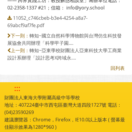
—— 跨界實踐工坊：教授解惑相談室」籌辦單位電話：
02-2358-1337 #21；信箱： info@yory.school
11052_c746cbeb-b3e4-4254-a8a7-
69abcf9af7fe.pdf
轉知~國立自然科學博物館與台灣仿生科技發
下一則：
展協會共同辦理「科學甲子園....
轉知~亞東學校財團法人亞東科技大學工商業
上一則：
設計系辦理「設計思考X跨域永....
回列表
:::
財團法人東海大學附屬高級中等學校
地址：407224臺中市西屯區臺灣大道四段1727號 電話：
(04)23590269
建議瀏覽器：Chrome，Firefox，IE10.0以上版本 ( 螢幕最
佳顯示效果為1280*960 )