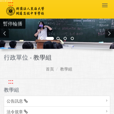
:::
跳到主要內容區塊
Togg
navi
暫停輪播
行政單位 -
教學組
首頁
教學組
:::
教學組
公告訊息
法令規章