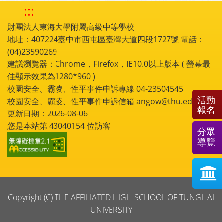
:::
財團法人東海大學附屬高級中等學校
地址：407224臺中市西屯區臺灣大道四段1727號 電話：
(04)23590269
建議瀏覽器：Chrome，Firefox，IE10.0以上版本 ( 螢幕最
佳顯示效果為1280*960 )
校園安全、霸凌、性平事件申訴專線 04-23504545
活動
校園安全、霸凌、性平事件申訴信箱 angow@thu.edu.tw
報名
更新日期：2026-08-06
您是本站第
43040154
位訪客
分眾
導覽
Copyright (C) THE AFFILIATED HIGH SCHOOL OF TUNGHAI
UNIVERSITY