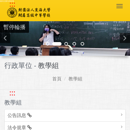
:::
跳到主要內容區塊
Togg
navi
暫停輪播
行政單位 -
教學組
首頁
教學組
:::
教學組
公告訊息
法令規章