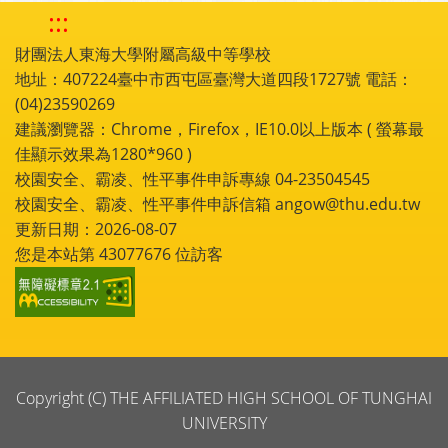
:::
財團法人東海大學附屬高級中等學校
地址：407224臺中市西屯區臺灣大道四段1727號 電話：
(04)23590269
建議瀏覽器：Chrome，Firefox，IE10.0以上版本 ( 螢幕最
佳顯示效果為1280*960 )
校園安全、霸凌、性平事件申訴專線 04-23504545
校園安全、霸凌、性平事件申訴信箱 angow@thu.edu.tw
更新日期：2026-08-07
您是本站第
43077676
位訪客
Copyright (C) THE AFFILIATED HIGH SCHOOL OF TUNGHAI
UNIVERSITY