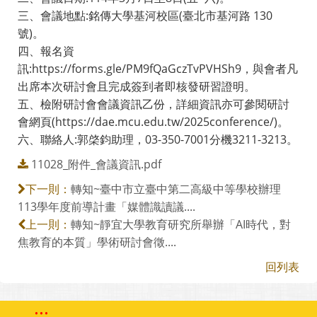
三、會議地點:銘傳大學基河校區(臺北市基河路 130
號)。
四、報名資
訊:https://forms.gle/PM9fQaGczTvPVHSh9，與會者凡
出席本次研討會且完成簽到者即核發研習證明。
五、檢附研討會會議資訊乙份，詳細資訊亦可參閱研討
會網頁(https://dae.mcu.edu.tw/2025conference/)。
六、聯絡人:郭棨鈞助理，03-350-7001分機3211-3213。
11028_附件_會議資訊.pdf
轉知~臺中市立臺中第二高級中等學校辦理
下一則：
113學年度前導計畫「媒體識讀議....
轉知~靜宜大學教育研究所舉辦「AI時代，對
上一則：
焦教育的本質」學術研討會徵....
回列表
:::