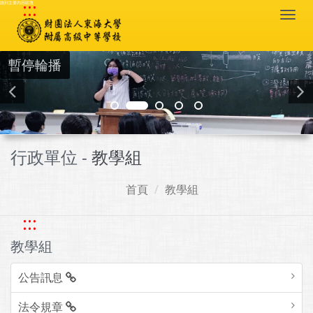
:::
跳到主要內容區塊
Togg
navi
暫停輪播
行政單位 -
教學組
首頁
教學組
:::
教學組
公告訊息
法令規章