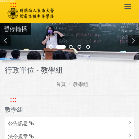
:::
跳到主要內容區塊
Togg
navi
暫停輪播
行政單位 -
教學組
首頁
教學組
:::
教學組
公告訊息
法令規章