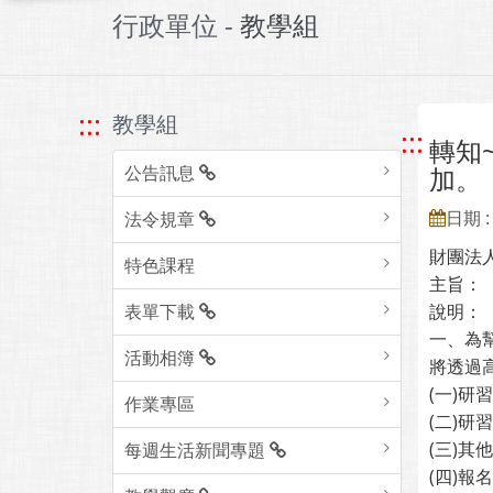
行政單位 -
教學組
:::
教學組
:::
轉知
公告訊息
加。
日期 : 
法令規章
財團法
特色課程
主旨：
表單下載
說明：
一、為
活動相簿
將透過
(一)研
作業專區
(二)研
(三)
每週生活新聞專題
(四)報名連