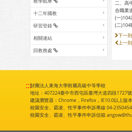
教學觀摩
二、高
合職業
十二年國教
(一)10
(二)10
研習登錄
下一
相關連結
上一
回教務處
:::
財團法人東海大學附屬高級中等學校
地址：407224臺中市西屯區臺灣大道四段1727號 電話
建議瀏覽器：Chrome，Firefox，IE10.0以上版本
校園安全、霸凌、性平事件申訴專線 04-2350454
校園安全、霸凌、性平事件申訴信箱 angow@thu.e