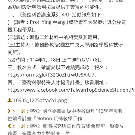
為功能設計與應用拓展提供了豐富的可能性。
二、《蓋婭科普講座系列 43》活動訊息如下：
(一)講者：Prof. Ying Wang (威斯康辛大學麥迪遜分校電
機工程學系)。
(二)講題：新型二維材料中的相變及其應用。
(三)主持人：施如齡教授(國立中央大學網路學習科技研
究所)。
(四)時間：114年1月18日,上午9時 (GMT+8)。
三、報名方式：敬請於以下連結完成線上報名：
https://forms.gle/F32QoZFtrwUv9AfU7。
四、「臺灣科學特殊人才提升計畫」臉書網址：
https://www.facebook.com/TaiwanTopScienceStudentP
10935_1225attach1.png
轉知~國立嘉義高級中學校辦理113學年度數
下一則：
位前導計畫「Notion 玩轉教學工作....
轉知~臺灣探究與實作教育學會舉辦「醫藥先
上一則：
鋒盃」全國高中生醫競賽，歡....