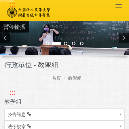
:::
跳到主要內容區塊
Togg
navi
暫停輪播
行政單位 -
教學組
首頁
教學組
:::
教學組
公告訊息
法令規章