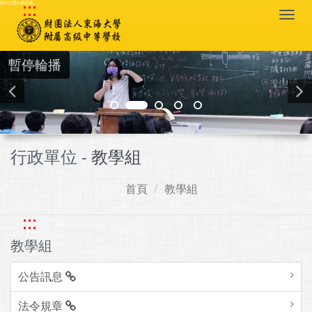
:::
跳到主要內容區塊
Togg
navi
暫停輪播
行政單位 -
教學組
首頁
教學組
:::
教學組
公告訊息
法令規章