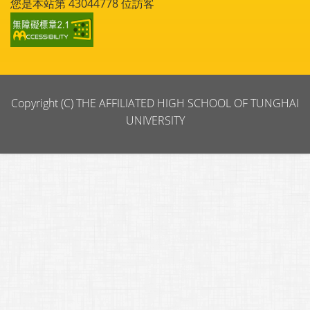
您是本站第
43044778
位訪客
Copyright (C) THE AFFILIATED HIGH SCHOOL OF TUNGHAI
UNIVERSITY