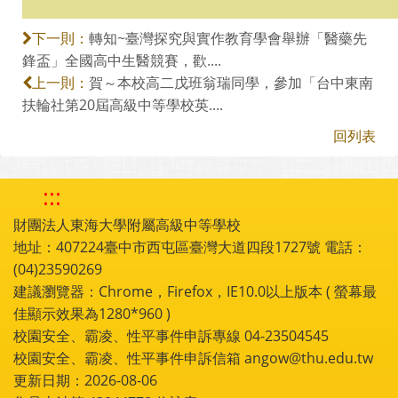
轉知~臺灣探究與實作教育學會舉辦「醫藥先
下一則：
鋒盃」全國高中生醫競賽，歡....
賀～本校高二戊班翁瑞同學，參加「台中東南
上一則：
扶輪社第20屆高級中等學校英....
回列表
:::
財團法人東海大學附屬高級中等學校
地址：407224臺中市西屯區臺灣大道四段1727號 電話：
(04)23590269
建議瀏覽器：Chrome，Firefox，IE10.0以上版本 ( 螢幕最
佳顯示效果為1280*960 )
校園安全、霸凌、性平事件申訴專線 04-23504545
校園安全、霸凌、性平事件申訴信箱 angow@thu.edu.tw
更新日期：2026-08-06