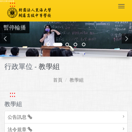
:::
跳到主要內容區塊
Togg
navi
暫停輪播
行政單位 -
教學組
首頁
教學組
:::
教學組
公告訊息
法令規章