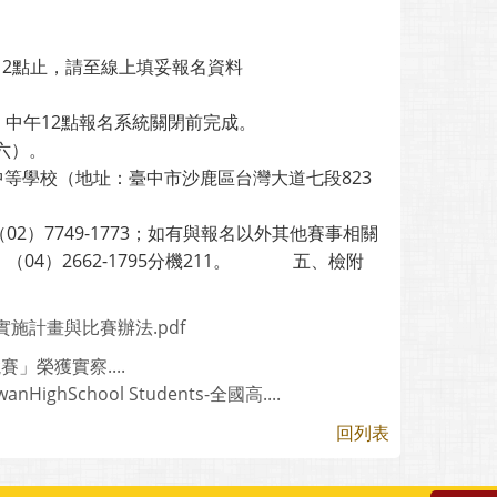
2點止，請至線上填妥報名資料
午12點報名系統關閉前完成。
六）。
址：臺中市沙鹿區台灣大道七段823
7749-1773；如有與報名以外其他賽事相關
4）2662-1795分機211。 五、檢附
6_實施計畫與比賽辦法.pdf
榮獲實察....
nHighSchool Students-全國高....
回列表