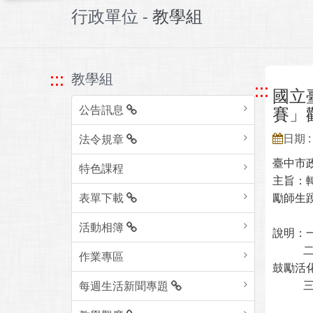
行政單位 -
教學組
:::
教學組
:::
國立
公告訊息
賽」
日期 : 
法令規章
臺中市
特色課程
主旨：
表單下載
勵師生
活動相簿
說明：一
二、臺
作業專區
鼓勵活
三、旨
每週生活新聞專題
(一)