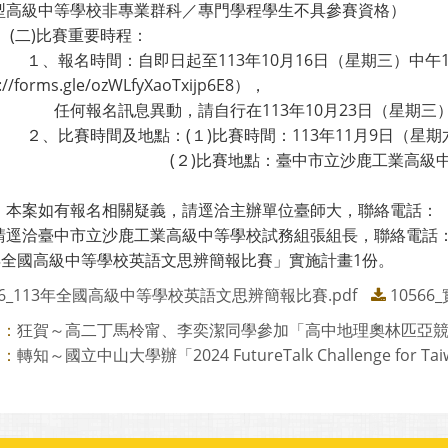
型高級中等學校非專業群科／專門學程學生不具參賽資格）
)比賽重要時程：
名時間：自即日起至113年10月16日（星期三）中午1
://forms.gle/ozWLfyXaoTxijp6E8），
名訊息異動，請自行在113年10月23日（星期三）中
賽時間及地點：(１)比賽時間：113年11月9日（星期
)比賽地點：臺中市立沙鹿工業高級中等學校（地
案如有報名相關疑義，請逕洽主辦單位臺師大，聯絡電話：（02）
請逕洽臺中市立沙鹿工業高級中等學校試務組張組長，聯絡電話：（0
3年全國高級中等學校英語文思辨簡報比賽」實施計畫1份。
66_113年全國高級中等學校英語文思辨簡報比賽.pdf
1056
狂賀～高二丁馬柃甯、李奕潔同學參加「高中地理奧林匹亞競賽」
則：
轉知～國立中山大學辦「2024 FutureTalk Challenge for Taiwa
則：