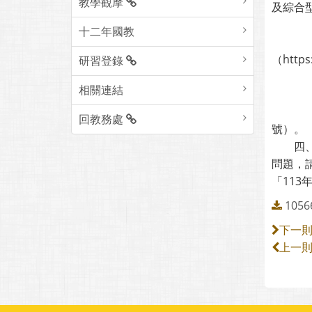
教學觀摩
及綜合
(二
十二年國教
１、報
（https
研習登錄
任何報
相關連結
２、比
(２
回教務處
號）。
四、本
問題，
「11
105
下一
上一