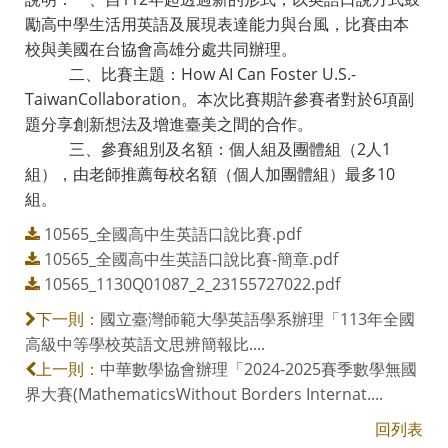
勵高中學生活用英語及展現表達能力與台風，比賽由本
校與美國在台協會高雄分處共同辦理。
二、比賽主題：How AI Can Foster U.S.-
TaiwanCollaboration。本次比賽期許參賽者對於6項副
題分享創新想法及增進臺美之間的合作。
三、參賽組別及名額：個人組及團體組（2人1
組），由老師推薦每校名額（個人加團體組）最多10
組。
10565_全國高中生英語口說比賽.pdf
10565_全國高中生英語口說比賽-簡章.pdf
10565_1130Q01087_2_23155727022.pdf
國立臺灣師範大學英語學系辦理「113年全國
下一則：
高級中等學校英語文思辨簡報比....
中華數學協會辦理「2024-2025賽季數學無國
上一則：
界大賽(MathematicsWithout Borders Internat....
回列表