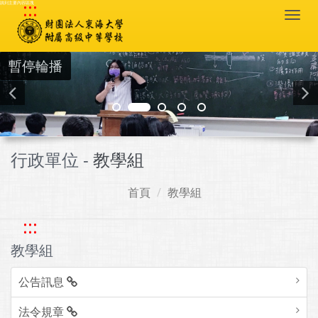
:::
跳到主要內容區塊
Togg
navi
暫停輪播
行政單位 -
教學組
首頁
教學組
:::
教學組
公告訊息
法令規章