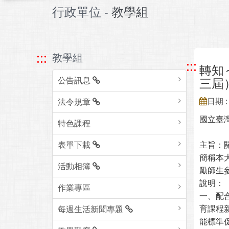
行政單位 -
教學組
:::
教學組
:::
轉知
公告訊息
三屆
日期 : 
法令規章
國立臺
特色課程
表單下載
主旨：
簡稱本
活動相簿
勵師生
說明：
作業專區
一、配
育課程
每週生活新聞專題
能標準