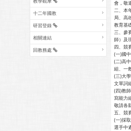
教學觀摩
會，敬
二、本
十二年國教
局、高
教育基
研習登錄
三、參
相關連結
師）及
四、競
回教務處
(一)
(二)高
組、一
(三)大
文單詞
(四)教
寫能力
敬請各
五、競
(一)
選手中