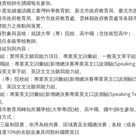
邀貴校師生踴躍報名參加。
年度並續邀請國立臺灣科學教育館、新北市政府教育局、臺北市
雄市政府教育局、新竹市政府教育處、雲林縣政府教育處等各縣
礎能力之推動與落實。
賽對象與資格：就讀大學（專）院校、高中職（含技術型高中）
現任各級學校教師。
賽組別與內容：
國中組：實用英文聽寫能力項目、專業英文詞彙組、一般英文單字
中職組：專業英文詞彙組(新增總決賽專業英文口說測驗(Speaking
般英文單字組、英語文文法聽寫能力組。
學（專）院校組：專業英文詞彙組(新增總決賽專業英文口說測驗(Spea
組、英語文文法聽寫能力組。
師組：專業英文詞彙組(新增總決賽專業英文口說測驗(Speaking 
組。
縣市教育局轉知所屬學校(大學專(院)校、高中職、國中)師生參加
賽方式：
採取三級制競賽，依序為校內賽、區域賽及全國總決賽，各校（或
遴選10%的名額並兼具同類科國際英日