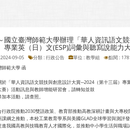
～國立臺灣師範大學辦理「華人資訊語文競技
）專業英（日）文(ESP)詞彙與聽寫說能
2024-09-05
分類 : 行政公告
單位 : 教學組
點閱 : 178
灣師範大學 函
關於「華人資訊語文競技與創意設計大賞─2024（第十三屆）專業
大賽）活動訊息與教師增能研習會，請轉知並鼓
參加本活動，請查照。
合行政院推動2030雙語政策、教育部推動高教深耕計畫與大專校院
新課綱之推動，本校工業教育學系與美國GLAD全球學習與測評
促進我國高教與技職教育人才國際化，並推動中小學生活與職場