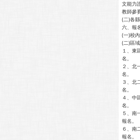
文能力
教師參賽報名
(二)
六、報
(一)
(二)
１、東區
名。
２、北一
名。
３、北二
名。
４、中區
名。
５、南一
報名。
６、南二
報名。