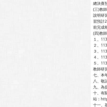
總決賽
(三)
說明研
習預計2
前完成
(四)
１、113
２、113
３、113
４、113
５、113
教師研習報名
七、本
八、敬
九、為
十、有
站：https
十一、