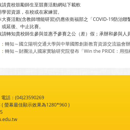
敬請貴校鼓勵師生至競賽活動網站下載軟
用學習資源，在校或在家練習。
本大賽活動(含教師增能研習)仍應依衛福部之「COVID-19防
、或延後、中止比賽。
敬請轉知貴校師生參與並惠予參賽之公（差）假；承辦和參與人
轉知～國立陽明交通大學與中華國際創新教育資源交流協會辦理「
則：
轉知～財團法人國家實驗研究院發布「Win the PRIDE：用指標
則：
：(04)23590269
 ( 螢幕最佳顯示效果為1280*960 )
5
du.tw