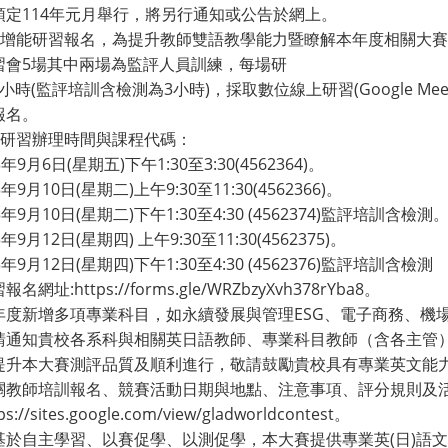
預定114年元月舉行，將另行通知或公告於網上。
教師增能研習報名，為提升教師雙語教學能力暨瞭解本年度相關大
習會5場其中兩場為監評人員訓練，每場研
小時(監評培訓含檢測為3小時)，採取數位線上研習(Google M
報名。
教師研習辦理時間與課程代碼：
年9月6日(星期五)下午1:30至3:30(4562364)。
年9月10日(星期二)上午9:30至11:30(4562366)。
年9月10日(星期二)下午1:30至4:30 (4562374)監評培訓含檢測
年9月12日(星期四) 上午9:30至11:30(4562375)。
年9月12日(星期四)下午1:30至4:30 (4562376)監評培訓含檢測
網址:https://forms.gle/WRZbzyXvh378rYba8。
年度新增多項專業科目，如永續發展與管理ESG、電子商務、機
請通知貴校各系科與相關英日語教師、專業科目教師（含各主管
提升本大賽測評品質及順利進行，敬請鼓勵貴校具有專業英文能
關教師培訓報名、競賽活動日期與地點、注意事項、評分規則及
://sites.google.com/view/gladworldcontest。
基於自主學習、以賽促學、以測促學，本大賽提供專業英(日)語