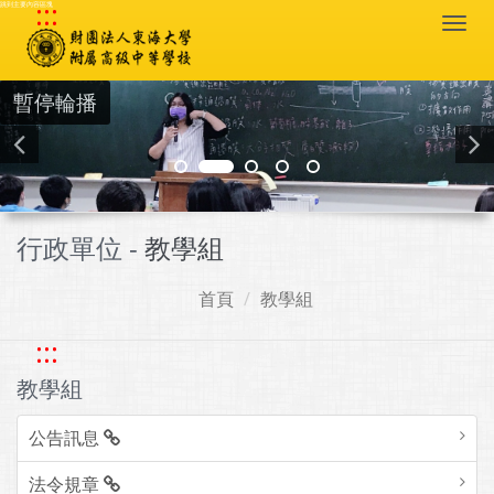
:::
跳到主要內容區塊
Togg
navi
暫停輪播
行政單位 -
教學組
首頁
教學組
:::
教學組
公告訊息
法令規章