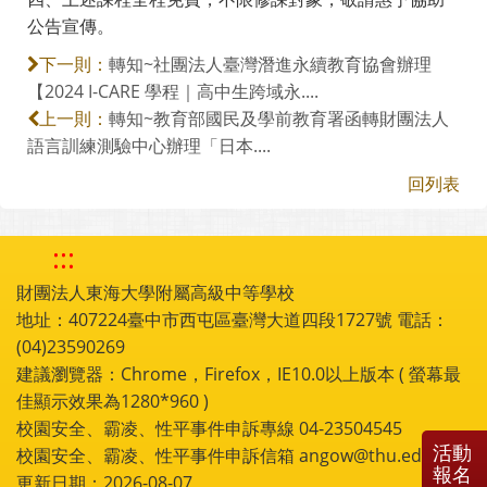
公告宣傳。
轉知~社團法人臺灣潛進永續教育協會辦理
下一則：
【2024 I-CARE 學程｜高中生跨域永....
轉知~教育部國民及學前教育署函轉財團法人
上一則：
語言訓練測驗中心辦理「日本....
回列表
:::
財團法人東海大學附屬高級中等學校
地址：407224臺中市西屯區臺灣大道四段1727號 電話：
(04)23590269
建議瀏覽器：Chrome，Firefox，IE10.0以上版本 ( 螢幕最
佳顯示效果為1280*960 )
校園安全、霸凌、性平事件申訴專線 04-23504545
活動
校園安全、霸凌、性平事件申訴信箱 angow@thu.edu.tw
報名
更新日期：2026-08-07