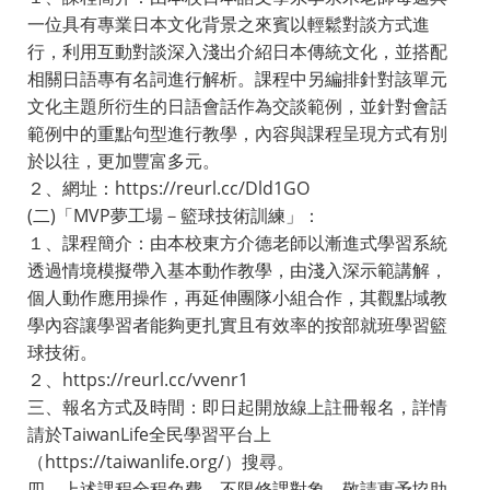
一位具有專業日本文化背景之來賓以輕鬆對談方式進
行，利用互動對談深入淺出介紹日本傳統文化，並搭配
相關日語專有名詞進行解析。課程中另編排針對該單元
文化主題所衍生的日語會話作為交談範例，並針對會話
範例中的重點句型進行教學，內容與課程呈現方式有別
於以往，更加豐富多元。
２、網址：https://reurl.cc/Dld1GO
(二)「MVP夢工場－籃球技術訓練」：
１、課程簡介：由本校東方介德老師以漸進式學習系統
透過情境模擬帶入基本動作教學，由淺入深示範講解，
個人動作應用操作，再延伸團隊小組合作，其觀點域教
學內容讓學習者能夠更扎實且有效率的按部就班學習籃
球技術。
２、https://reurl.cc/vvenr1
三、報名方式及時間：即日起開放線上註冊報名，詳情
請於TaiwanLife全民學習平台上
（https://taiwanlife.org/）搜尋。
四、上述課程全程免費，不限修課對象，敬請惠予協助