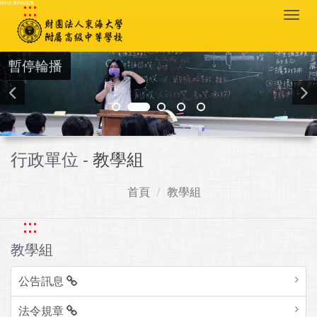
:::
跳到主要內容區塊
Togg
navi
暫停輪播
行政單位 -
教學組
首頁
教學組
:::
教學組
公告訊息
法令規章