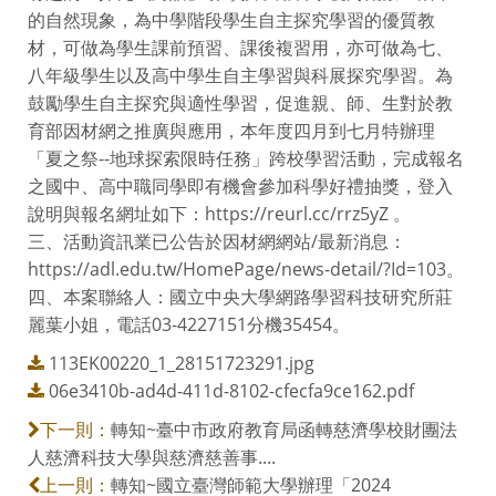
的自然現象，為中學階段學生自主探究學習的優質教
材，可做為學生課前預習、課後複習用，亦可做為七、
八年級學生以及高中學生自主學習與科展探究學習。為
鼓勵學生自主探究與適性學習，促進親、師、生對於教
育部因材網之推廣與應用，本年度四月到七月特辦理
「夏之祭--地球探索限時任務」跨校學習活動，完成報名
之國中、高中職同學即有機會參加科學好禮抽獎，登入
說明與報名網址如下：https://reurl.cc/rrz5yZ 。
三、活動資訊業已公告於因材網網站/最新消息：
https://adl.edu.tw/HomePage/news-detail/?Id=103。
四、本案聯絡人：國立中央大學網路學習科技研究所莊
麗葉小姐，電話03-4227151分機35454。
113EK00220_1_28151723291.jpg
06e3410b-ad4d-411d-8102-cfecfa9ce162.pdf
轉知~臺中市政府教育局函轉慈濟學校財團法
下一則：
人慈濟科技大學與慈濟慈善事....
轉知~國立臺灣師範大學辦理「2024
上一則：