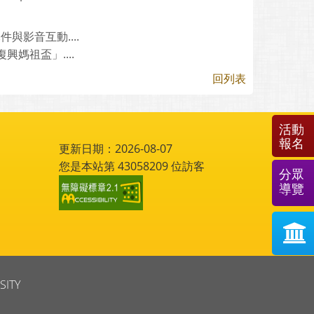
影音互動....
媽祖盃」....
回列表
活動
報名
更新日期：2026-08-07
您是本站第
43058209
位訪客
分眾
導覽
SITY