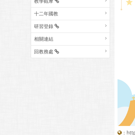
教學觀摩
十二年國教
研習登錄
相關連結
回教務處
：
htt