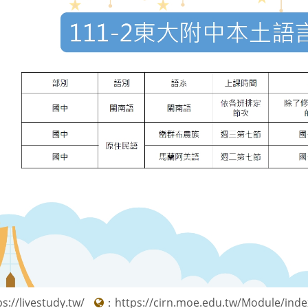
ps://livestudy.tw/
：
https://cirn.moe.edu.tw/Module/inde