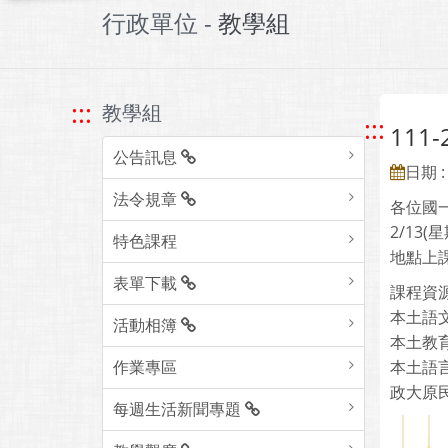
行政單位 -
教學組
:::
教學組
:::
11
公告訊息
日期 : 
法令規章
各位國
2/1
特色課程
地點上
表單下載
課程資
本土語文直
活動相簿
本土教育資源
作業專區
本土語言資源
政大原民中
每週生活新聞專題