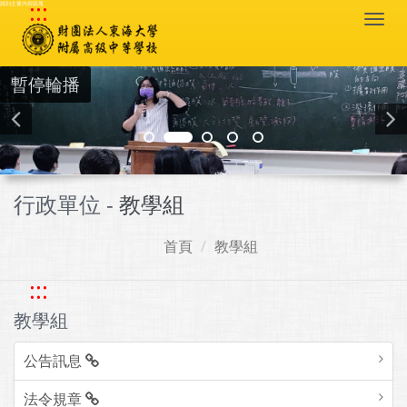
:::
跳到主要內容區塊
Togg
navi
暫停輪播
行政單位 -
教學組
首頁
教學組
:::
教學組
公告訊息
法令規章