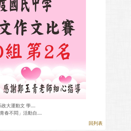
運動文 學....
青春不悶」活動自....
回列表