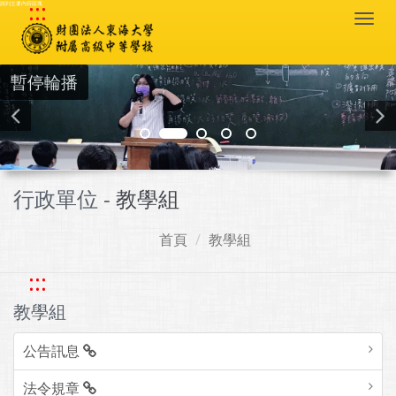
:::
跳到主要內容區塊
Togg
navi
暫停輪播
行政單位 -
教學組
首頁
教學組
:::
教學組
公告訊息
法令規章