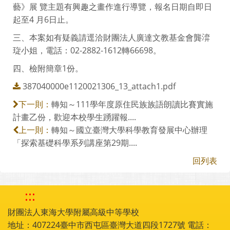
藝》展 覽主題有興趣之畫作進行導覽，報名日期自即日
起至4 月6日止。
三、本案如有疑義請逕洽財團法人廣達文教基金會龔㴒
琁小姐，電話：02-2882-1612轉66698。
四、檢附簡章1份。
387040000e1120021306_13_attach1.pdf
轉知～111學年度原住民族族語朗讀比賽實施
下一則：
計畫乙份，歡迎本校學生踴躍報....
轉知～國立臺灣大學科學教育發展中心辦理
上一則：
「探索基礎科學系列講座第29期....
回列表
:::
財團法人東海大學附屬高級中等學校
地址：407224臺中市西屯區臺灣大道四段1727號 電話：