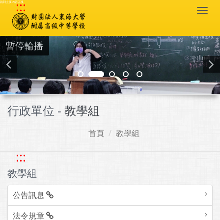
:::
跳到主要內容區塊
Togg
navi
暫停輪播
行政單位 -
教學組
首頁
教學組
:::
教學組
公告訊息
法令規章