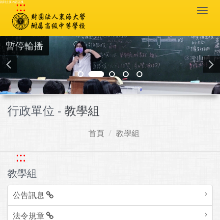
:::
跳到主要內容區塊
Togg
navi
暫停輪播
行政單位 -
教學組
首頁
教學組
:::
教學組
公告訊息
法令規章