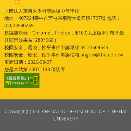
:::
財團法人東海大學附屬高級中等學校
地址：407224臺中市西屯區臺灣大道四段1727號 電話：
(04)23590269
建議瀏覽器：Chrome，Firefox，IE10.0以上版本 ( 螢幕最
佳顯示效果為1280*960 )
校園安全、霸凌、性平事件申訴專線 04-23504545
校園安全、霸凌、性平事件申訴信箱 angow@thu.edu.tw
更新日期：2026-08-07
您是本站第
43071148
位訪客
Copyright (C) THE AFFILIATED HIGH SCHOOL OF TUNGHAI
UNIVERSITY