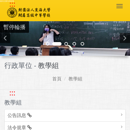
:::
跳到主要內容區塊
Togg
navi
暫停輪播
行政單位 -
教學組
首頁
教學組
:::
教學組
公告訊息
法令規章