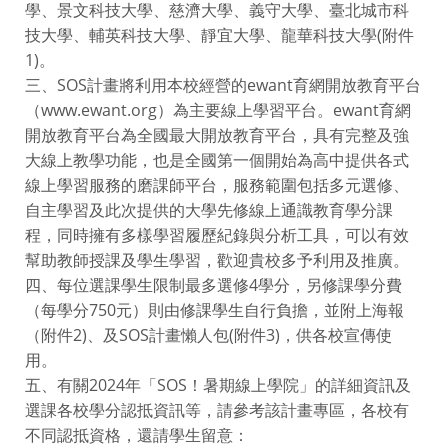
學、景文科技大學、慈濟大學、義守大學、臺北城市科
技大學、輔英科技大學、靜宜大學、龍華科技大學(附件
1)。
三、SOS計畫將利用本校經營的ewant育網開放教育平台
（www.ewant.org）為主要線上學習平台。ewant育網
開放教育平台為全國最大開放教育平台，具有完整及強
大線上教學功能，也是全國第一個開始為高中提供各式
線上學習服務的磨課師平台，服務範圍包括多元選修、
自主學習及此次提供的大學先修線上通識教育學分課
程，同時擁有多樣學習履歷紀錄與分析工具，可以有效
幫助教師授課及學生學習，歡迎貴校多予利用及推廣。
四、每位選課學生限制最多選修4學分，另修課學分費
（每學分750元）則由修課學生自行負擔，並附上海報
（附件2)、及SOS計畫懶人包(附件3)，供各校宣傳使
用。
五、有關2024年「SOS！暑期線上學院」的詳細資訊及
選課各校學分認抵資訊等，請參考該計畫專區，各校有
不同認抵資格，還請學生留意：