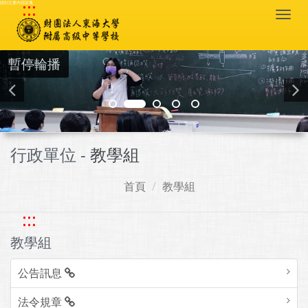
:::
跳到主要內容區塊
Togg
navi
暫停輪播
行政單位 -
教學組
首頁
教學組
:::
教學組
公告訊息
法令規章