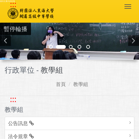
:::
跳到主要內容區塊
Togg
navi
暫停輪播
行政單位 -
教學組
首頁
教學組
:::
教學組
公告訊息
法令規章