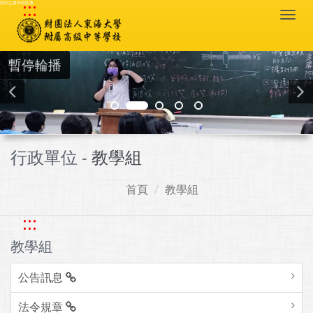
:::
跳到主要內容區塊
Togg
navi
暫停輪播
行政單位 -
教學組
首頁
教學組
:::
教學組
公告訊息
法令規章