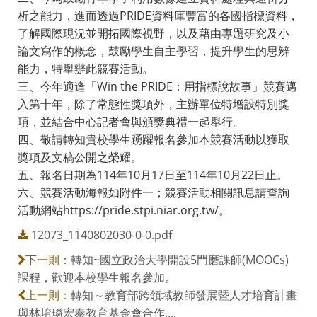
析之能力，進而透過PRIDE資料庫豐富的各國指標資料，
了解國際現況並開拓國際視野，以及藉由專題研究及小
論文寫作的概念，鼓勵學生自主學習，提升學生的思辨
能力，特舉辦此競賽活動。
三、今年適逢「Win the PRIDE：用指標說故事」競賽邁
入第十年，除了常態性獎項外，主辦單位特增設特別獎
項，並結合中心記者會與頒獎典禮一起舉行。
四、敬請轉知貴校學生踴躍報名參加本競賽活動以獲取
獎項及文稿公開之榮耀。
五、報名日期為114年10月17日至114年10月22日止。
六、競賽活動海報如附件一；競賽活動相關訊息請查詢
活動網站https://pride.stpi.niar.org.tw/。
12073_1140802030-0-0.pdf
轉知~國立政治大學開設5門磨課師(MOOCs)
下一則：
課程，歡迎本校學生報名參加。
轉知～教育部跨領域教師發展暨人才培育計畫
上一則：
與林堉璘宏泰教育基金會合作....