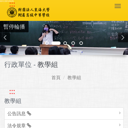
:::
跳到主要內容區塊
Togg
navi
暫停輪播
行政單位 -
教學組
首頁
教學組
:::
教學組
公告訊息
法令規章