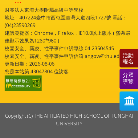
:::
財團法人東海大學附屬高級中等學校
地址：407224臺中市西屯區臺灣大道四段1727號 電話：
(04)23590269
建議瀏覽器：Chrome，Firefox，IE10.0以上版本 ( 螢幕最
佳顯示效果為1280*960 )
校園安全、霸凌、性平事件申訴專線 04-23504545
活動
校園安全、霸凌、性平事件申訴信箱 angow@thu.edu.tw
報名
更新日期：2026-08-06
您是本站第
43047804
位訪客
分眾
導覽
Copyright (C) THE AFFILIATED HIGH SCHOOL OF TUNGHAI
UNIVERSITY