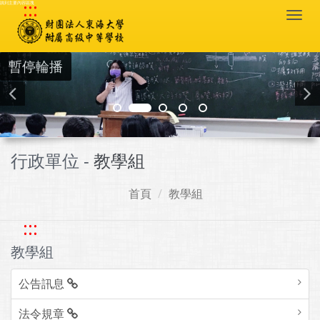
:::
跳到主要內容區塊
Togg
navi
暫停輪播
行政單位 -
教學組
首頁
教學組
:::
教學組
公告訊息
法令規章